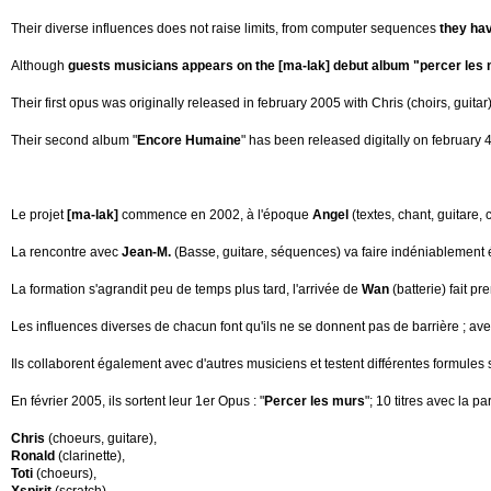
Their diverse influences does not raise limits, from computer sequences
they ha
Although
guests musicians appears on the [ma-lak] debut album "percer les
Their first opus was originally released in february 2005 with Chris (choirs, guitar)
Their second album "
Encore Humaine
" has been released digitally on february
Le projet
[ma-lak]
commence en 2002, à l'époque
Angel
(textes, chant, guitare,
La rencontre avec
Jean-M.
(Basse, guitare, séquences) va faire indéniablement 
La formation s'agrandit peu de temps plus tard, l'arrivée de
Wan
(batterie) fait p
Les influences diverses de chacun font qu'ils ne se donnent pas de barrière ; av
Ils collaborent également avec d'autres musiciens et testent différentes formules 
En février 2005, ils sortent leur 1er Opus : "
Percer les murs
"; 10 titres avec la pa
Chris
(choeurs, guitare),
Ronald
(clarinette),
Toti
(choeurs),