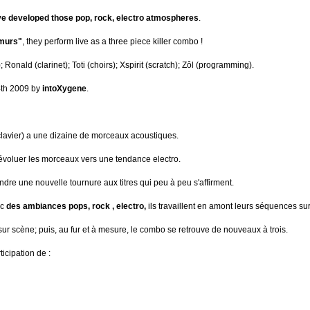
ve developed those pop, rock, electro atmospheres
.
 murs"
, they perform live as a three piece killer combo !
; Ronald (clarinet); Toti (choirs); Xspirit (scratch); Zôl (programming).
 4th 2009 by
intoXygene
.
 clavier) a une dizaine de morceaux acoustiques.
évoluer les morceaux vers une tendance electro.
rendre une nouvelle tournure aux titres qui peu à peu s'affirment.
ec
des ambiances pops, rock , electro,
ils travaillent en amont leurs séquences sur
sur scène; puis, au fur et à mesure, le combo se retrouve de nouveaux à trois.
rticipation de :