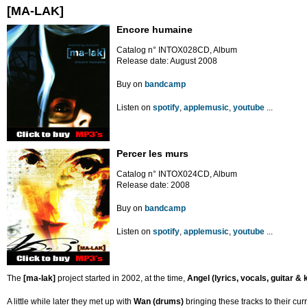
[MA-LAK]
Encore humaine
Catalog n° INTOX028CD, Album
Release date: August 2008
Buy on
bandcamp
Listen on
spotify
,
applemusic
,
youtube
...
Percer les murs
Catalog n° INTOX024CD, Album
Release date: 2008
Buy on
bandcamp
Listen on
spotify
,
applemusic
,
youtube
...
The
[ma-lak]
project started in 2002, at the time,
Angel (lyrics, vocals, guitar &
A little while later they met up with
Wan (drums)
bringing these tracks to their cur