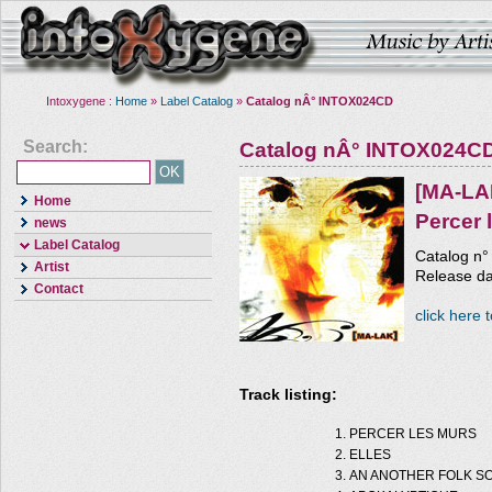
Intoxygene :
Home
»
Label Catalog
»
Catalog nÂ° INTOX024CD
Search:
Catalog nÂ° INTOX024C
[MA-LA
Home
Percer 
news
Label Catalog
Catalog n
Artist
Release da
Contact
click here 
Track listing:
PERCER LES MURS
ELLES
AN ANOTHER FOLK S