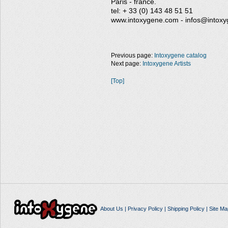
Paris - france.
tel: + 33 (0) 143 48 51 51
www.intoxygene.com - infos@intox
Previous page:
Intoxygene catalog
Next page:
Intoxygene Artists
[Top]
About Us
|
Privacy Policy
|
Shipping Policy
|
Site Ma