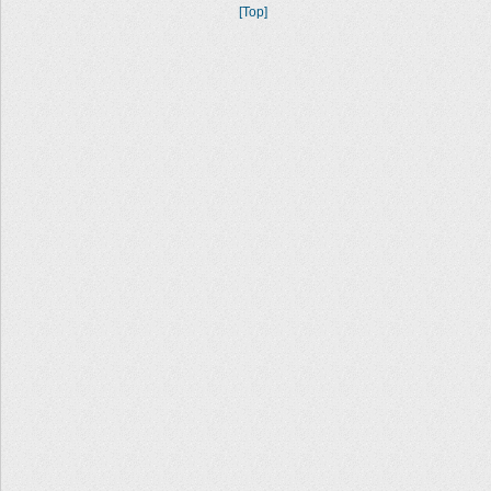
[Top]