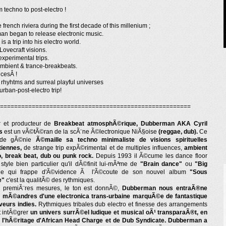
m techno to post-electro !
 french riviera during the first decade of this
millenium ;
man
began to release electronic music.
is a trip into his electro world.
 Lovecraft visions.
xperimental trips.
ambient & trance-breakbeats.
cesÂ !
rhyhtms and surreal playful universes
urban-post-electro trip!
======================================================
r et producteur de
Breakbeat atmosphÃ©rique, Dubberman AKA Cyril
s
est un vÃ©tÃ©ran de la scÃ¨ne Ã©lectronique NiÃ§oise
(reggae, dub).
Ce
 de gÃ©nie
Ã©maille sa techno minimaliste de visions spirituelles
tiennes,
de strange trip expÃ©rimental et de multiples influences,
ambient
, break beat, dub ou punk rock.
Depuis 1993 il Ã©cume les dance floor
style bien particulier qu'il dÃ©finit lui-mÃªme de
"Brain dance"
ou
"Big
 qui frappe d'Ã©vidence Ã l'Ã©coute de son nouvel album
"Sous
e"
c'est la qualitÃ© des rythmiques.
s premiÃ¨res mesures, le ton est donnÃ©,
Dubberman nous entraÃ®ne
s mÃ©andres d'une electronica trans-urbaine marquÃ©e de fantastique
veurs indies.
Rythmiques tribales dub electro et finesse des arrangements
t intÃ©grer
un univers surrÃ©el ludique et musical oÃ¹ transparaÃ®t, en
e, l'hÃ©ritage d'African Head Charge et de Dub Syndicate. Dubberman a