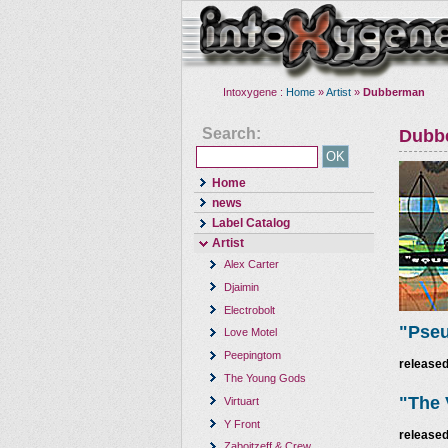
Intoxygene :
Home
»
Artist
»
Dubberman
Search:
Dubb
Home
news
Label Catalog
Artist
Alex Carter
Djaimin
Electrobolt
"Pseu
Love Motel
Peepingtom
released
The Young Gods
"The 
Virtuart
Y Front
released
Zaboitzeff & Crew