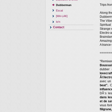
Trips fro
Dubberman
Escal
Along the
[MA-LAK]
Dubber
The Vibe 
Io'n
Spiritual
Contact
Strange e
Electro-
Braindan
Amazing 
A trance-
=======
"Remixe
Boussai
dubber
lovecraf
Ã©lectro
avec un 
beat".
Ce
influenc
DÃ¨s le
dans le
et de sa
vous fon
filigran