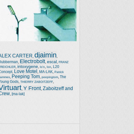
djaimin
ALEX CARTER
,
,
Electrobolt
escal
Dubberman
,
,
,
FRANZ
intoxygene
,
,
,
,
L20
TREICHLER
Io'n
Ion
Love Motel
Concept
,
,
MA-LAK
,
Patrick
Peeping Tom
,
,
,
The
Jammes
peepingtom
Young Gods
,
,
THIERRY ZABOITZEFF
Virtuart
Y Front
Zaboitzeff and
,
,
Crew
,
[ma-lak]