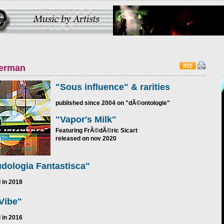
erman
"Sous influence"
& rarities
published since 2004 on "dÃ©ontologie"
"Vapor's Milk"
Featuring FrÃ©dÃ©ric Sicart
released on nov 2020
dologia Fantastisca"
 in 2018
Vibe"
 in 2016