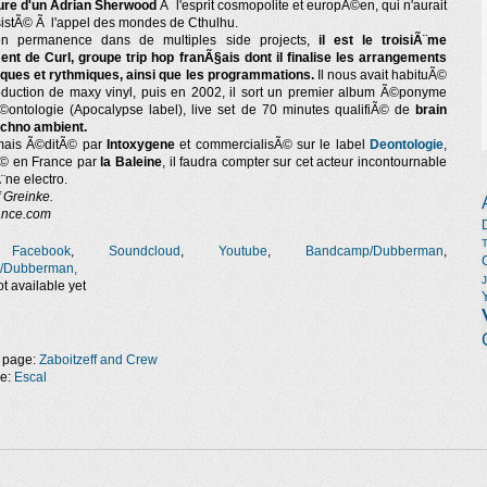
ure d'un Adrian Sherwood
Ã l'esprit cosmopolite et europÃ©en, qui n'aurait
istÃ© Ã l'appel des mondes de Cthulhu.
 en permanence dans de multiples side projects,
il est le troisiÃ¨me
t de Curl, groupe trip hop franÃ§ais dont il finalise les arrangements
ues et rythmiques, ainsi que les programmations.
Il nous avait habituÃ©
duction de maxy vinyl, puis en 2002, il sort un premier album Ã©ponyme
ontologie (Apocalypse label), live set de 70 minutes qualifiÃ© de
brain
echno ambient.
ais Ã©ditÃ© par
Intoxygene
et commercialisÃ© sur le label
Deontologie
,
Ã© en France par
la Baleine
, il faudra compter sur cet acteur incontournable
¨ne electro.
 Greinke.
ance.com
:
Facebook
,
Soundcloud
,
Youtube
,
Bandcamp/Dubberman
,
/Dubberman,
t available yet
 page:
Zaboitzeff and Crew
ge:
Escal