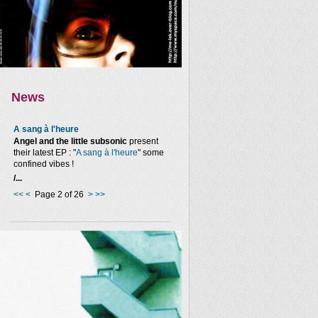
News
A sang à l'heure
Angel and the little subsonic
present
their latest EP : "
A sang à l'heure
" some
confined vibes !
/...
<<
<
Page 2 of 26
>
>>