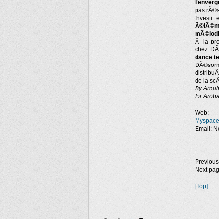
l'enverg
pas rÃ©s
Investi
Ã©lÃ©men
mÃ©lodiq
Ã la pro
chez DÃ©
dance t
DÃ©sorm
distribu
de la scÃ
By Arnulf
for Arob
Web
Myspace
Email: No
Previous
Next pa
[Top]